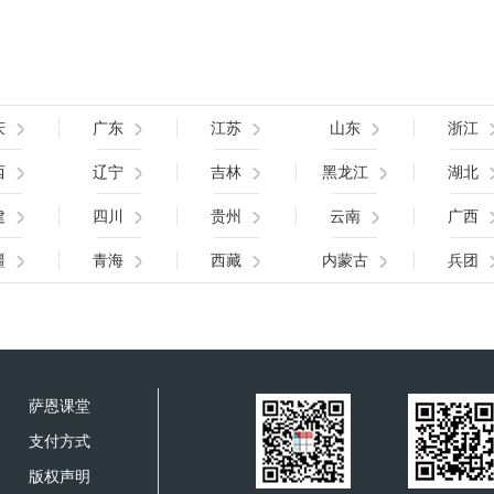
庆
广东
江苏
山东
浙江
西
辽宁
吉林
黑龙江
湖北
建
四川
贵州
云南
广西
疆
青海
西藏
内蒙古
兵团
萨恩课堂
支付方式
版权声明