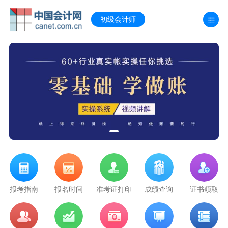
初级会计师
领取
报考指南
报名时间
准考证打印
成绩查询
证书领取
报