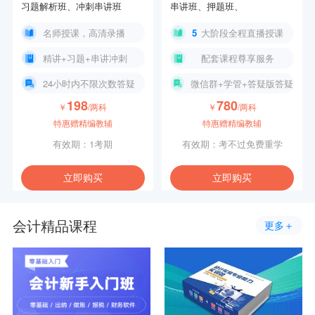
习题解析班、
冲刺串讲班
串讲班、
押题班、
名师授课，高清录播
5
大阶段全程直播授课
精讲+习题+串讲冲刺
配套课程尊享服务
24小时内不限次数答疑
微信群+学管+答疑版答疑
198
780
￥
/两科
￥
/两科
特惠赠精编教辅
特惠赠精编教辅
有效期：1考期
有效期：考不过免费重学
立即购买
立即购买
会计精品课程
更多＋