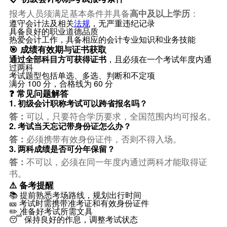
报考人员须满足基本条件并具备
高中及以上学历
：
遵守会计法及相关
法规
，无严重违纪记录
具备良好的职业道德品质
热爱会计工作，具备相应的会计专业知识和业务技能
🎯 成绩有效期与证书获取
通过全部科目方可获得证书
，且必须在一个考试年度内通
过两科
考试题型包括单选、多选、判断和不定项
满分 100 分，合格线为 60 分
❓ 常见问题解答
1. 初级会计职称考试可以跨省报名吗？
答：
可以，只要符合学历要求，全国范围内均可报名。
2. 考试当天忘记带身份证怎么办？
答：
必须携带有效身份证件，否则不得入场。
3. 两科成绩是否可分年保留？
答：
不可以，必须在同一年度内通过两科才能取得证
书。
⚠️ 备考提醒
📚 提前熟悉考场路线，规划出行时间
🎫 考试时需携带准考证和有效身份证件
✏️ 准备好考试所需文具
😴 保持良好的作息，调整考试状态