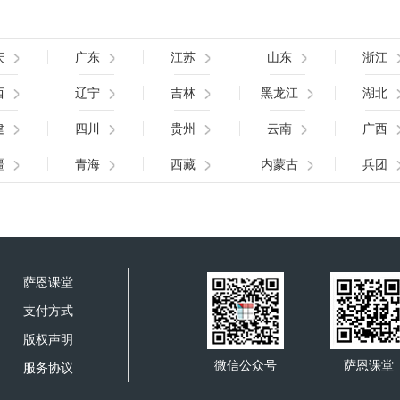
庆
广东
江苏
山东
浙江
西
辽宁
吉林
黑龙江
湖北
建
四川
贵州
云南
广西
疆
青海
西藏
内蒙古
兵团
萨恩课堂
支付方式
版权声明
微信公众号
萨恩课堂
服务协议