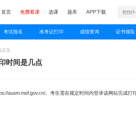
首页
免费看课
选课
题库
APP下载
考试报名
准考证打印
成绩查询
证书领取
名
正文
打印时间是几点
tps://ausm.mof.gov.cn/
。考生需在规定时间内登录该网站完成打