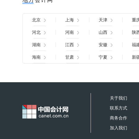
地方会计网
北京
上海
天津
重
河北
河南
山西
陕
湖南
江西
安徽
福
海南
甘肃
宁夏
新
关于我们
联系方式
商务合作
加入我们