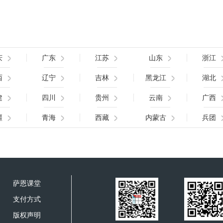
庆
广东
江苏
山东
浙江
西
辽宁
吉林
黑龙江
湖北
建
四川
贵州
云南
广西
疆
青海
西藏
内蒙古
兵团
萨恩课堂
支付方式
版权声明