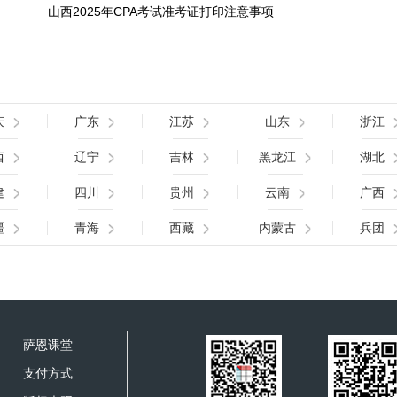
山西2025年CPA考试准考证打印注意事项
庆
广东
江苏
山东
浙江
西
辽宁
吉林
黑龙江
湖北
建
四川
贵州
云南
广西
疆
青海
西藏
内蒙古
兵团
萨恩课堂
支付方式