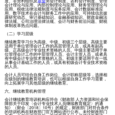
度、非营利组织及
基金
类会计制度、农村会计制度、管理
会计理论与应用、内部控制理论与应用、财务管理理论与
应用、税收法律法规制度与实务应用、会计数据标准应
用、数字技术在会计与财务工作中的应用、可持续信息披
露研究动态、审计基础知识、金融基础知识、财政金融法
律法规、公司治理法律法规、会计与财务前沿问题、财税
体制改革热点问题。
（二）学习层级
继续教育学习分为高级、中级、初级三个层级。高级主要
适用于单位管理会计工作的高层管理人员，或具有副高
级、正高级会计专业技术资格的人员。中级主要适用于单
位管理会计工作的中层管理人员、会计主管人员，或者具
有中级会计专业技术资格的人员。初级主要适用于在一线
从事会计基础工作的人员，或具有初级会计专业技术资格
的人员。
会计人员可结合自身工作岗位、会计职称层级等，选择相
应级别的继续教育培训，也可以根据自身工作学习需要，
向上拓展学习其他层级的继续教育。
六、继续教育机构管理
会计继续教育培训机构应符合《财政部 人力资源和社会保
障部关于印发〈会计专业技术人员继续教育规定〉的通
知》（财会〔2018〕10号）的规定，财政部门对符合条件
的培训机构在财政部门官方网站进行公布。未经财政部门