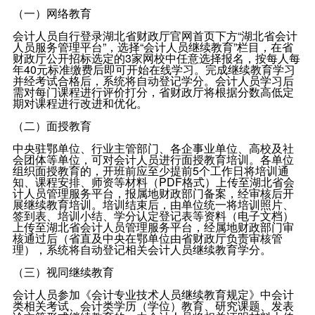
（一）网络教育
会计人员自行登录湖北省财政厅官网首页下方“湖北省会计
人员服务管理平台”，选择“会计人员继续教育”栏目，在省
财政厅公开招标选定的3家网校中任意选择报名，按每人每
年40元标准缴费后即可开始在线学习。完成继续教育学习
并经考试合格后，系统将自动登记学分。会计人员学习后
需对每门课程进行评价打分，省财政厅将根据分数高低定
期对课程进行改进和优化。
（二）面授教育
中央驻鄂单位、行业主管部门、各企事业单位、高校及社
会团体等单位，可对会计人员进行面授教育培训。各单位
组织面授教育的，开班前应至少提前5个工作日将培训通
知、课程安排、师资等材料（PDF格式）上传至湖北省会
计人员管理服务平台，报属地财政部门备案，经审核后开
展继续教育培训。培训结束后，由单位统一将培训照片、
签到表、培训小结、学分认定登记表等资料（电子文档）
上传至湖北省会计人员管理服务平台，经属地财政部门审
核通过后（省直及中央在鄂单位由省财政厅负责审核管
理），系统将自动登记相关会计人员继续教育学分。
（三）视同继续教育
会计人员参加《会计专业技术人员继续教育规定》中会计
类相关考试、会计类学历（学位）教育、研究课题、发表