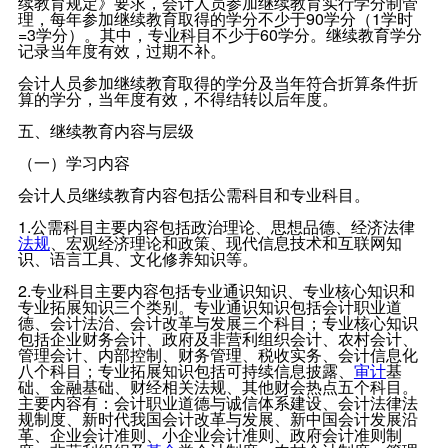
续教育规定》要求，会计人员参加继续教育实行学分制管
理，每年参加继续教育取得的学分不少于90学分（1学时
=3学分）。其中，专业科目不少于60学分。继续教育学分
记录当年度有效，过期不补。
会计人员参加继续教育取得的学分及当年符合折算条件折
算的学分，当年度有效，不得结转以后年度。
五、继续教育内容与层级
（一）学习内容
会计人员继续教育内容包括公需科目和专业科目。
1.公需科目主要内容包括政治理论、思想品德、经济法律
法规
、宏观经济理论和政策、现代信息技术和互联网知
识、语言工具、文化修养知识等。
2.专业科目主要内容包括专业通识知识、专业核心知识和
专业拓展知识三个类别。专业通识知识包括会计职业道
德、会计法治、会计改革与发展三个科目；专业核心知识
包括企业财务会计、政府及非营利组织会计、农村会计、
管理会计、内部控制、财务管理、税收实务、会计信息化
八个科目；专业拓展知识包括可持续信息披露、
审计
基
础、金融基础、财经相关法规、其他财会热点五个科目。
主要内容有：会计职业道德与诚信体系建设、会计法律法
规制度、新时代我国会计改革与发展、新中国会计发展沿
革、企业会计准则、小企业会计准则、政府会计准则制