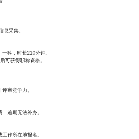
括：
成信息采集。
》一科，时长210分钟。
过后可获得职称资格。
升评审竞争力。
费，逾期无法补办。
或工作所在地报名。