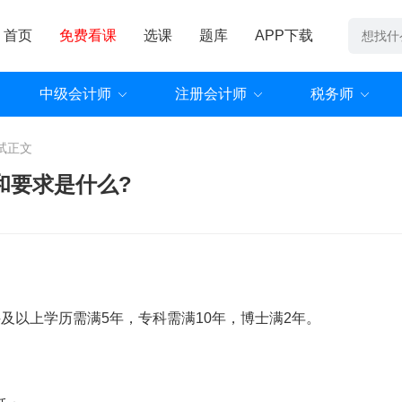
首页
免费看课
选课
题库
APP下载
中级会计师
注册会计师
税务师
试
正文
和要求是什么?
及以上学历需满5年，专科需满10年，博士满2年。