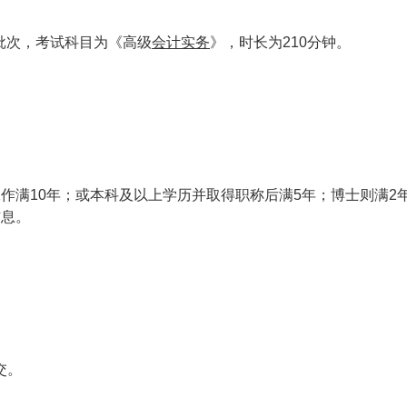
批次，考试科目为《高级
会计实务
》，时长为210分钟。
作满10年；或本科及以上学历并取得职称后满5年；博士则满2
信息。
交。