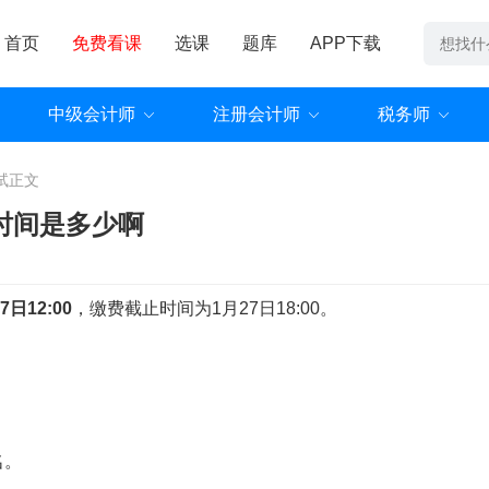
首页
免费看课
选课
题库
APP下载
中级会计师
注册会计师
税务师
试
正文
时间是多少啊
日12:00
，缴费截止时间为1月27日18:00。
。
。
名。