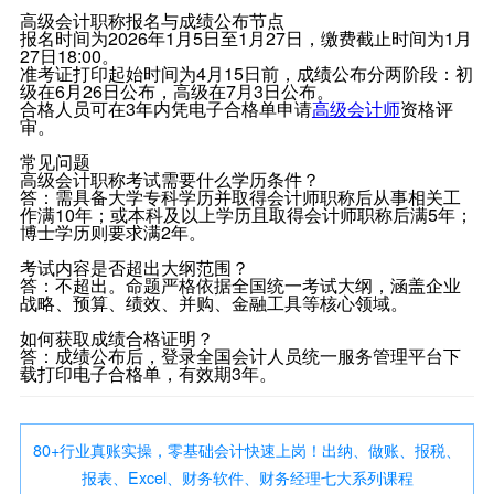
高级会计职称报名与成绩公布节点
报名时间为2026年1月5日至1月27日，缴费截止时间为1月
27日18:00。
准考证打印起始时间为4月15日前，成绩公布分两阶段：初
级在6月26日公布，高级在7月3日公布。
合格人员可在3年内凭电子合格单申请
高级会计师
资格评
审。
常见问题
高级会计职称考试需要什么学历条件？
答：需具备大学专科学历并取得会计师职称后从事相关工
作满10年；或本科及以上学历且取得会计师职称后满5年；
博士学历则要求满2年。
考试内容是否超出大纲范围？
答：不超出。命题严格依据全国统一考试大纲，涵盖企业
战略、预算、绩效、并购、金融工具等核心领域。
如何获取成绩合格证明？
答：成绩公布后，登录全国会计人员统一服务管理平台下
载打印电子合格单，有效期3年。
80+行业真账实操，零基础会计快速上岗！出纳、做账、报税、
报表、Excel、财务软件、财务经理七大系列课程