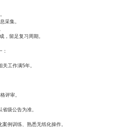
中。
信息采集。
。
完成，留足复习周期。
一：
相关工作满5年。
资格评审。
以省级公告为准。
化案例训练、熟悉无纸化操作。