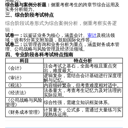
综合题与案例分析题：
侧重考察考生的跨章节综合运用及
实务分析能力。
三、综合阶段考试特点
综合阶段试卷形式为综合案例分析，侧重考察实务逻
辑：
试卷一：
以鉴证业务为核心，涵盖会计、
审计
及税法领
域；设有5分英文附加题，鼓励国际化作答。
试卷二：
以管理咨询和业务分析为重点，涵盖财务成本管
理、公司战略与风险管理及经济法领域。
四、专业阶段各科考试特点指南
科目
特点分析
注会考试之基石，全面考核且重点突
《会计》
出，难度最大。
逻辑复杂，需结合会计基础进行深度理
《审计》
解与记忆。
《税法》
内容细碎繁杂，但考查难度相对适中。
法条量大，考查考生记忆力及对法理的
《经济法》
实际应用。
《公司战略与风险
综合性强，需建立知识框架体系。
管理》
计算量大，公式多，需通过大量练习实
《财务成本管理》
现熟练运用。