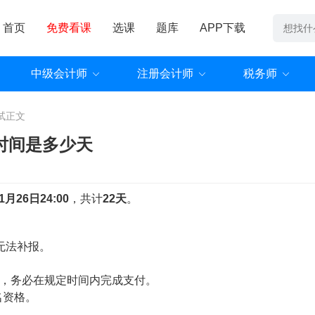
首页
免费看课
选课
题库
APP下载
中级会计师
注册会计师
税务师
试
正文
时间是多少天
月26日24:00
，共计
22天
。
无法补报。
:00，务必在规定时间内完成支付。
名资格。