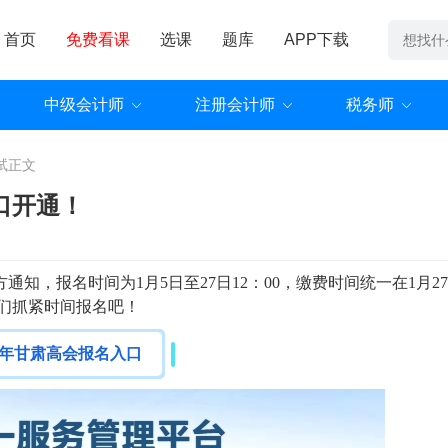
首页
免费看课
选课
题库
APP下载
中级会计师
注册会计师
税务师
试
正文
口开通！
方通知，报名时间为
1月5日至27日12：00
，缴费时间统一在1月2
考生们抓紧时间报名吧！
26年甘肃
高会报名入口