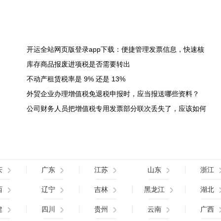
开运全站网页版登录app下载：便捷管理发票信息，快速核
库存商品报废进项税是否需要转出
不动产租赁税率是 9% 还是 13%
外贸企业办理增值税免退税申报时，应当报送哪些资料？
公司财务人员把增值税专用发票部分联次丢失了，应该如何
庆
广东
江苏
山东
浙江
西
辽宁
吉林
黑龙江
湖北
建
四川
贵州
云南
广西