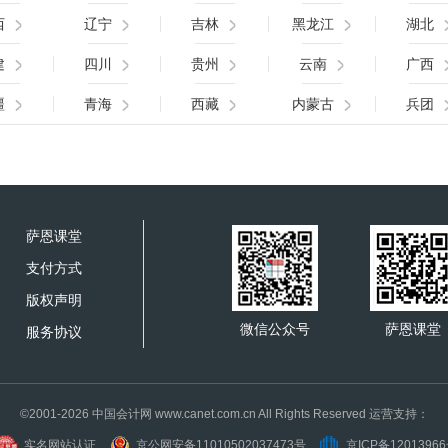
西
辽宁
吉林
黑龙江
湖北
建
四川
贵州
云南
广西
疆
青海
西藏
内蒙古
兵团
萨恩课堂
支付方式
版权声明
微信公众号
萨恩课堂
服务协议
©2001-2026 中国会计网 www.canet.com.cn All Rights Reserved 运营支持：
实名网站认证
京公网安备11010502037473号
京ICP备1201396