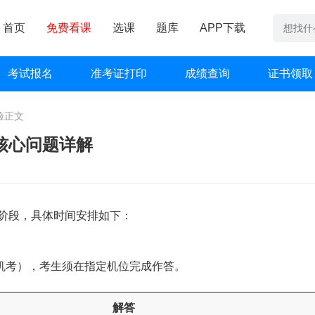
首页
免费看课
选课
题库
APP下载
考试报名
准考证打印
成绩查询
证书领取
验
正文
核心问题详解
阶段，具体时间安排如下：
机考），考生须在指定机位完成作答。
解答