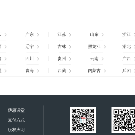
庆
广东
江苏
山东
浙江
西
辽宁
吉林
黑龙江
湖北
建
四川
贵州
云南
广西
疆
青海
西藏
内蒙古
兵团
萨恩课堂
支付方式
版权声明