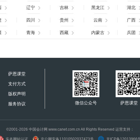
西
辽宁
吉林
黑龙江
湖北
建
四川
贵州
云南
广西
疆
青海
西藏
内蒙古
兵团
萨恩课堂
支付方式
版权声明
微信公众号
萨恩课堂
服务协议
©2001-2026 中国会计网 www.canet.com.cn All Rights Reserved 运营支持：
实名网站认证
京公网安备11010502037473号
京ICP备12013966号