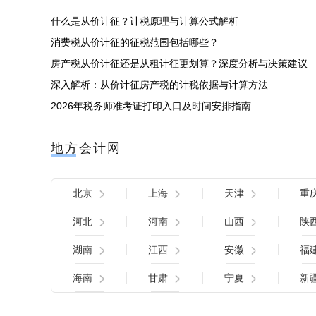
什么是从价计征？计税原理与计算公式解析
消费税从价计征的征税范围包括哪些？
房产税从价计征还是从租计征更划算？深度分析与决策建议
深入解析：从价计征房产税的计税依据与计算方法
2026年税务师准考证打印入口及时间安排指南
地方会计网
北京
上海
天津
重
河北
河南
山西
陕
湖南
江西
安徽
福
海南
甘肃
宁夏
新