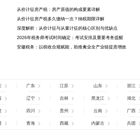
从价计征房产税：房产原值的构成要素详解
从价计征房产税多久缴纳一次？纳税期限详解
深度解析：从价计征与从量计征的核心区别与优缺点
2026年税务师考试时间确定：考试安排及重要考务提醒
安徽税务：以税收合规赋能，助推禽业全产业链提质增效
庆
广东
江苏
山东
浙江
西
辽宁
吉林
黑龙江
湖北
建
四川
贵州
云南
广西
疆
青海
西藏
内蒙古
兵团