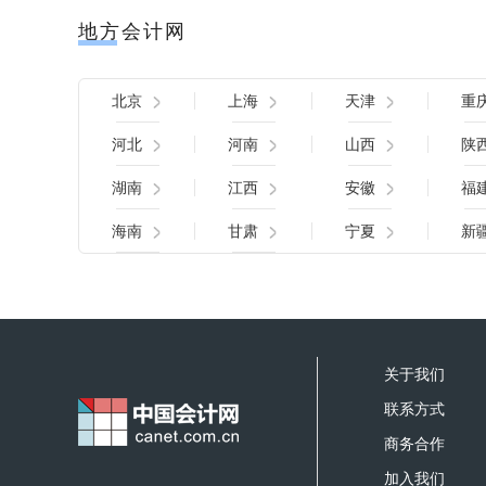
地方会计网
北京
上海
天津
重
河北
河南
山西
陕
湖南
江西
安徽
福
海南
甘肃
宁夏
新
关于我们
联系方式
商务合作
加入我们