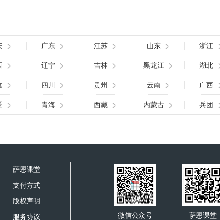
庆
广东
江苏
山东
浙江
西
辽宁
吉林
黑龙江
湖北
建
四川
贵州
云南
广西
疆
青海
西藏
内蒙古
兵团
萨恩课堂
支付方式
版权声明
微信公众号
萨恩课堂
服务协议