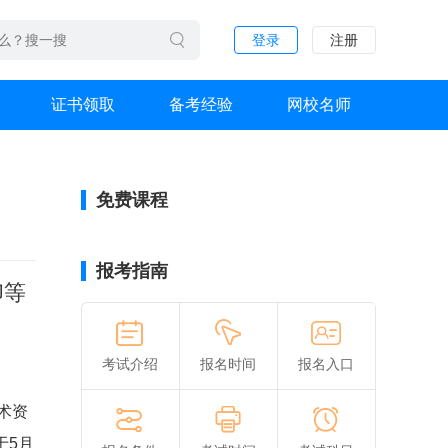
登录
注册
证书领取
备考经验
网校名师
免费课程
报考指南
印等
考试介绍
报名时间
报名入口
术资
于5月