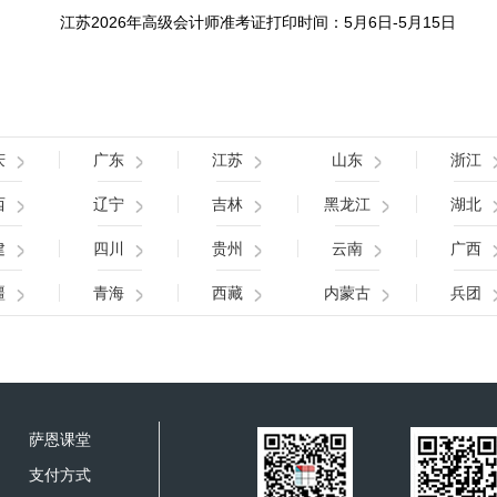
江苏2026年高级会计师准考证打印时间：5月6日-5月15日
庆
广东
江苏
山东
浙江
西
辽宁
吉林
黑龙江
湖北
建
四川
贵州
云南
广西
疆
青海
西藏
内蒙古
兵团
萨恩课堂
支付方式