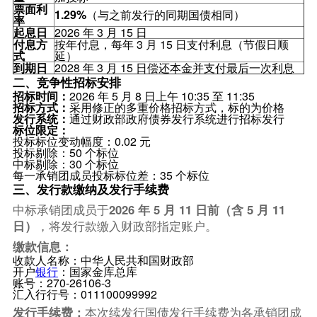
票面利
1.29%
（与之前发行的同期国债相同）
率
起息日
2026 年 3 月 15 日
付息方
按年付息，每年 3 月 15 日支付利息（节假日顺
式
延）
到期日
2028 年 3 月 15 日偿还本金并支付最后一次利息
二、竞争性招标安排
招标时间：
2026 年 5 月 8 日上午 10:35 至 11:35
招标方式：
采用修正的多重价格招标方式，标的为价格
发行系统：
通过财政部政府债券发行系统进行招标发行
标位限定：
投标标位变动幅度：0.02 元
投标剔除：50 个标位
中标剔除：30 个标位
每一承销团成员投标标位差：35 个标位
三、发行款缴纳及发行手续费
中标承销团成员于
2026 年 5 月 11 日前（含 5 月 11
日）
，将发行款缴入财政部指定账户。
缴款信息：
收款人名称：中华人民共和国财政部
开户
银行
：国家金库总库
账号：270-26106-3
汇入行行号：011100099992
发行手续费：
本次续发行国债发行手续费为各承销团成