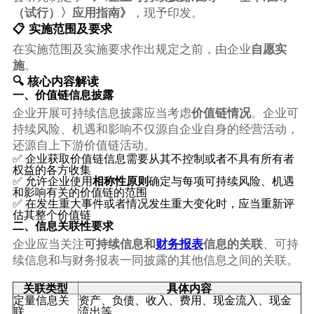
（试行）〉应用指南》
，现予印发。
📋 实施范围及要求
在实施范围及实施要求作出规定之前，由企业
自愿实
施
。
🔍 核心内容解读
一、价值链信息披露
企业开展可持续信息披露应当考虑
价值链情况
。企业可
持续风险、机遇和影响不仅源自企业自身的经营活动，
还源自上下游价值链活动。
✅ 企业获取价值链信息需要从其不控制或者不具有所有者
权益的各方收集
✅ 允许企业使用
相称性原则
确定与每项可持续风险、机遇
和影响有关的价值链的范围
✅ 在发生重大事件或者情况发生重大变化时，应当重新评
估其整个价值链
二、信息关联性要求
企业应当关注
可持续信息和
财务报表
信息的关联
、可持
续信息和与财务报表一同披露的其他信息之间的关联。
关联类型
具体内容
定量信息关
资产、负债、收入、费用、现金流入、现金
联
流出等