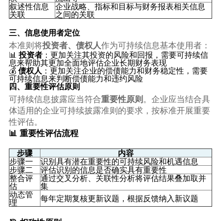
叙述性信息
企业战略、指标和目标与财务报表相关信息
关联
之间的关联
三、信息使用者定位
本准则将
投资者、债权人
作为可持续信息基本使用者：
📊
投资者
：更加关注其投资的风险和回报，需要可持续信
息来帮助其更加全面地评估企业长期财务表现
💰
债权人
：更加关注企业的偿债能力和财务稳定性，需要
可持续信息来判断偿债能力和违约风险
四、重要性评估原则
可持续信息披露应当符合
重要性原则
。企业应当结合具
体适用的企业可持续披露准则的要求，按标准开展重要
性评估。
📊 重要性评估流程
步骤
内容
步骤一
识别具有潜在重要性的可持续风险和机遇信息
步骤二
评估识别的信息是否确实具有重要性
整合评
通过交叉分析、关联性分析将评估结果叠加取并
估
集
动态管
每年定期复核更新议题，根据反馈纳入新议题
理