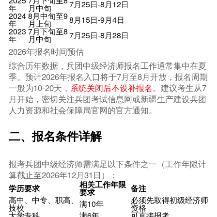
2025
7月下旬至8
7月25日-8月12日
年
月中旬
2024
8月中旬至9
8月15日-9月4日
年
月上旬
2023
7月下旬至8
7月25日-8月28日
年
月中旬
2026年报名时间预估
综合历年数据，兵团中级经济师报名工作通常集中在夏
季。预计2026年报名入口将于7月至8月开放，报名周期
一般为10-20天，
系统关闭后不设补报名
。建议考生从7
月开始，密切关注兵团考试信息网或新疆生产建设兵团
人力资源和社会保障局官网的官方通知。
二、报名条件详解
报考兵团中级经济师需满足以下条件之一（工作年限计
算截止至2026年12月31日）：
相关工作年限
学历要求
备注
要求
高中、中专、职高、
必须先取得初级经济师
满10年
技校
资格
大学专科
满6年
可直接报考