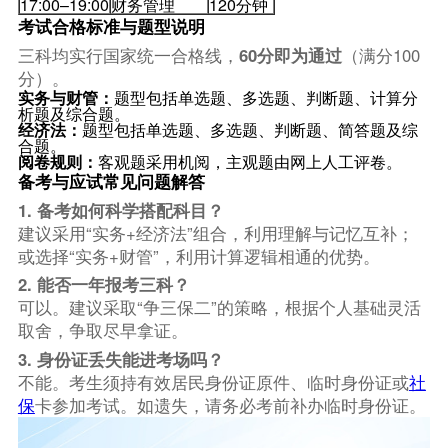
17:00–19:00
财务管理
120分钟
考试合格标准与题型说明
三科均实行国家统一合格线，
60分即为通过
（满分100
分）。
实务与财管：
题型包括单选题、多选题、判断题、计算分
析题及综合题。
经济法：
题型包括单选题、多选题、判断题、简答题及综
合题。
阅卷规则：
客观题采用机阅，主观题由网上人工评卷。
备考与应试常见问题解答
1. 备考如何科学搭配科目？
建议采用“实务+经济法”组合，利用理解与记忆互补；
或选择“实务+财管”，利用计算逻辑相通的优势。
2. 能否一年报考三科？
可以。建议采取“争三保二”的策略，根据个人基础灵活
取舍，争取尽早拿证。
3. 身份证丢失能进考场吗？
不能。考生须持有效居民身份证原件、临时身份证或
社
保
卡参加考试。如遗失，请务必考前补办临时身份证。