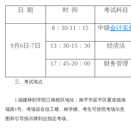
日 期
时 间
考试科目
8：30
-
11：
15
中级
会计实
9
月
6
日
-7日
13：
3
0
-
15：
3
0
经济法
17：45-20：00
财务管理
三、考试地点
1.福建林职学院江南校区地址：南平市延平区夏道镇海
瑞路1号。考场设在信工楼、林学楼。考生可按照考场示意
图和引导指示牌到达指定考场。