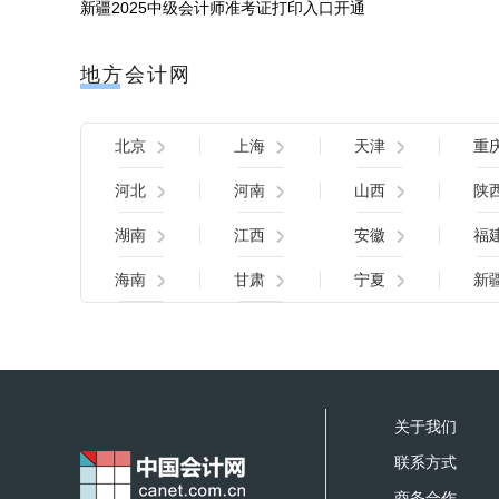
新疆2025中级会计师准考证打印入口开通
地方会计网
北京
上海
天津
重
河北
河南
山西
陕
湖南
江西
安徽
福
海南
甘肃
宁夏
新
关于我们
联系方式
商务合作