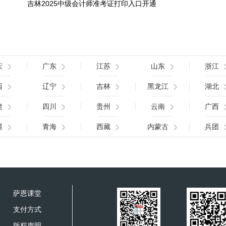
吉林2025中级会计师准考证打印入口开通
庆
广东
江苏
山东
浙江
西
辽宁
吉林
黑龙江
湖北
建
四川
贵州
云南
广西
疆
青海
西藏
内蒙古
兵团
萨恩课堂
支付方式
版权声明