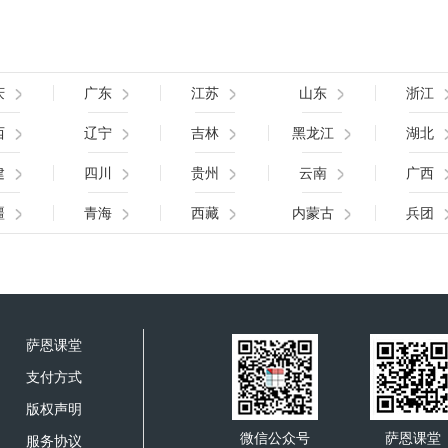
庆
广东
江苏
山东
浙江
西
辽宁
吉林
黑龙江
湖北
建
四川
贵州
云南
广西
疆
青海
西藏
内蒙古
兵团
萨恩课堂
支付方式
版权声明
微信公众号
萨恩课堂
服务协议