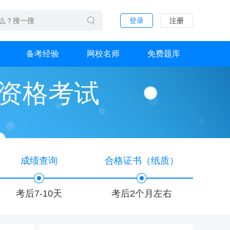
登录
注册
备考经验
网校名师
免费题库
业资格考试
成绩查询
合格证书（纸质）
考后7-10天
考后2个月左右