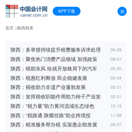
APP下载
首页
>
陕西税务
陕西：多举措持续提升税费服务诉求处理
08-29
陕西：聚焦热门消费产品领域 加强政策
08-01
陕西：税助东风 绘就开放格局下的汽车
05-30
陕西：税惠红利释放 民企稳健发展
05-04
陕西：税收助力非遗产业蓬勃发展
02-21
陕西：发挥税收职能作用助力柿子产业发
02-01
陕西：“税力量”助力黄河流域生态绿色
12-13
陕西：“税路通·陕耀丝路”助企跨境投
11-08
陕西：精准服务帮办税 实策惠企助发展
09-27