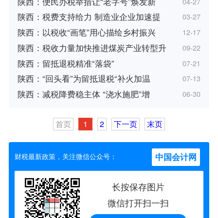
陕西：便民办税举措让“老字号”焕发新
04-27
陕西：税费支持给力 制造业企业加速提
03-27
陕西：以税收“画笔”用心描绘乡村振兴
12-17
陕西：税收力量加快推进煤炭产业转型升
09-22
陕西：留抵退税精准“落袋”
07-21
陕西：“回头看”为留抵退税“补火加温
07-13
陕西：减税降费稳主体 “浇水施肥”增
06-30
首页
1
2
下一页
末页
中国会计网
财税最新政策，关注微信公众号：
长按保存图片
微信打开扫一扫