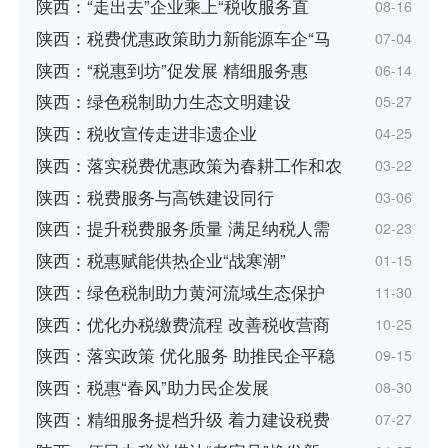
陕西：“走出去”企业乘上“税收服务直
08-16
陕西：税费优惠政策助力新能源车企“马
07-04
陕西：“税惠到坊”促发展 精细服务惠
06-14
陕西：绿色税制助力生态文明建设
05-27
陕西：税收宣传走进非遗企业
04-25
陕西：落实税费优惠政策为春耕工作和农
03-22
陕西：税费服务与高铁建设同行
03-06
陕西：提升税费服务质量 满足纳税人需
02-23
陕西：税惠赋能供热企业“战寒潮”
01-15
陕西：绿色税制助力黄河流域生态保护
11-30
陕西：优化办税缴费流程 改善税收营商
10-25
陕西：落实政策 优化服务 助推民企平稳
09-15
陕西：税惠“春风”助力民企发展
08-30
陕西：精细服务提档升级 着力建设税费
07-27