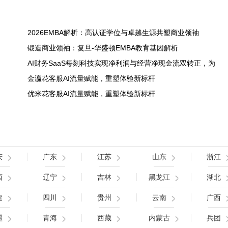
2026EMBA解析：高认证学位与卓越生源共塑商业领袖
锻造商业领袖：复旦-华盛顿EMBA教育基因解析
AI财务SaaS每刻科技实现净利润与经营净现金流双转正，为
金瀛花客服AI流量赋能，重塑体验新标杆
优米花客服AI流量赋能，重塑体验新标杆
庆
广东
江苏
山东
浙江
西
辽宁
吉林
黑龙江
湖北
建
四川
贵州
云南
广西
疆
青海
西藏
内蒙古
兵团