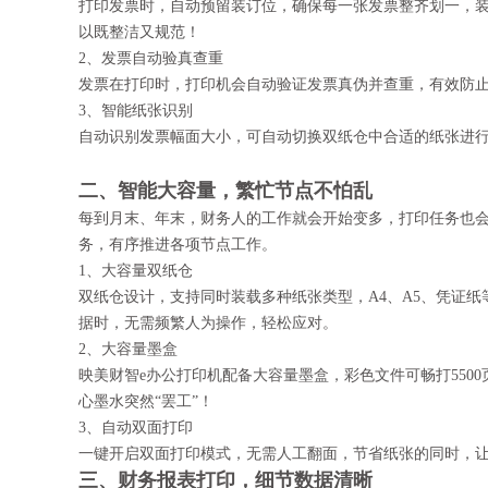
打印发票时，自动预留装订位，确保每一张发票整齐划一，
以既整洁又规范！
2、发票自动验真查重
发票在打印时，打印机会自动验证发票真伪并查重，有效防
3、智能纸张识别
自动识别发票幅面大小，可自动切换双纸仓中合适的纸张进
二、智能大容量，繁忙节点不怕乱
每到月末、年末，财务人的工作就会开始变多，打印任务也
务，有序推进各项节点工作。
1、大容量双纸仓
双纸仓设计，支持同时装载多种纸张类型，A4、A5、凭证纸
据时，无需频繁人为操作，轻松应对。
2、大容量墨盒
映美财智e办公打印机配备大容量墨盒，彩色文件可畅打550
心墨水突然“罢工”！
3、自动双面打印
一键开启双面打印模式，无需人工翻面，节省纸张的同时，
三、
财务报表
打印，细节数据清晰