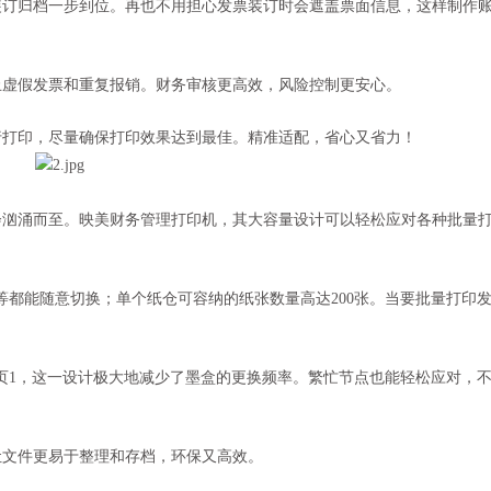
装订归档一步到位。再也不用担心发票装订时会遮盖票面信息，这样制作
止虚假发票和重复报销。财务审核更高效，风险控制更安心。
行打印，尽量确保打印效果达到最佳。精准适配，省心又省力！
会汹涌而至。映美财务管理打印机，其大容量设计可以轻松应对各种批量
等都能随意切换；单个纸仓可容纳的纸张数量高达200张。当要批量打印
0页1，这一设计极大地减少了墨盒的更换频率。繁忙节点也能轻松应对，
让文件更易于整理和存档，环保又高效。