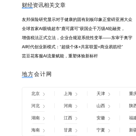
财经资讯相关文章
友邦保险研究显示对于健康的固有刻板印象正窒碍亚洲大众
全球首家AI眼镜超市“鹿可露可”获国企千万级A轮融资，
增值税法正式立法，企业合规迎系统性变革——东审于奥宇
AI时代创业新模式：“超级个体+共富联盟+商业易筋经”
芸豆花客服AI流量赋能，重塑体验新标杆
地方会计网
北京
上海
天津
重
河北
河南
山西
陕
湖南
江西
安徽
福
海南
甘肃
宁夏
新