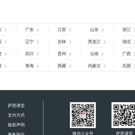
庆
广东
江苏
山东
浙江
西
辽宁
吉林
黑龙江
湖北
建
四川
贵州
云南
广西
疆
青海
西藏
内蒙古
兵团
萨恩课堂
支付方式
版权声明
微信公众号
萨恩课堂
服务协议