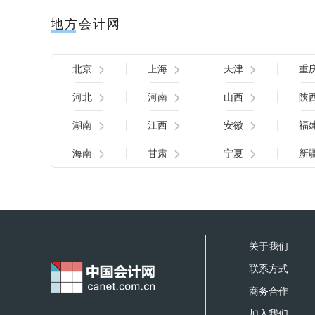
地方会计网
北京
上海
天津
重
河北
河南
山西
陕
湖南
江西
安徽
福
海南
甘肃
宁夏
新
关于我们
联系方式
商务合作
加入我们