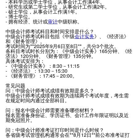
- 本科学历或学士学位，从事会计工作满4年。
- 研究生或第二学士学位，从事会计工作满2年。
- 硕士学位，从事会计工作满1年。
- 博士学位。
- 拥有经济、统计或
审计
中级职称。
中级会计师考试科目和时间安排是什么？
中级会计师考试科目包括《中级
会计实务
》、《经济法》
和《财务管理》。
考试时间为**2025年9月6日至8日**，共分3个批次。
各科目考试时长分别为：《中级会计实务》165分钟、《经
济法》120分钟、《财务管理》135分钟。
具体考试安排为：
- 《中级会计实务》：8:30－11:15
- 《经济法》：13:30－15:30
- 《财务管理》：17:45－20:00。
常见问题
问：中级会计师考试成绩有效期是多久？
中级会计师考试成绩有效期为连续两个考试年度，考生需
在规定时间内通过全部科目。
问：报名中级会计师需要准备哪些材料？
报名需准备身份证、学历证书、会计工作年限证明以及近
期免冠照片。
问：中级会计师准考证打印时间是什么时候？
各省级考试管理机构通常会在**8月12日**前公布准考证打