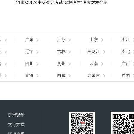
河南省25名中级会计考试“金榜考生”考察对象公示
庆
广东
江苏
山东
浙江
西
辽宁
吉林
黑龙江
湖北
建
四川
贵州
云南
广西
疆
青海
西藏
内蒙古
兵团
萨恩课堂
支付方式