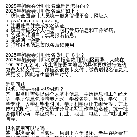
2025年初级会计师报名流程是怎样的？
2025年初级会计师报名流程如下：
1. 访问全国会计人员统一服务管理平台，网址为
https://ausm.mof.gov.cn/。
2. 注册账号并完成实名认证。
3. 填写并提交个人信息，包括学历信息和工作经历。
4. 选择考试项目，填写报名信息。
5. 完成网上缴费。
6. 打印报名信息表以备后续使用。
2025年初级会计师报名费用是多少？
2025年初级会计师考试的报名费用因地区而异，大致在
100-200元之间。考生需按照本地区的具体要求进行缴纳。
缴费支持支付宝、微信及银联卡支付，缴费后报名信息无
法更改，因此考生需慎重对待。
常见问题
报名时需要提供哪些材料？
答：报名时需要提供个人基本信息、学历信息和工作经历
等。学历信息包括培养方式、学校名称、学历、学位、所
学专业、入学和毕业时间、学历和学位证书编号等，并上
传相关附件。工作经历部分需填写工作单位名称、统一社
会信用代码、单位类型、行业、地址、电话、工作起止时
间等。
报名费用可以退吗？
答：报名费用一旦缴纳，原则上不予退还。考生在缴费前