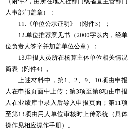
（附件
2
，由所在地人社部门或省直主管部门
人事部门盖章）；
11.
《单位公示证明》（附件
3
）；
12.
单位推荐意见书（
2000
字以内，经单
位负责人签字并加盖单位公章）；
13.
申报人员所在核算主体单位相关情况
简表（附件
4
）。
上述材料中，第
1
、
2
、
9
、
10
项由申报
人在申报页面中上传；第
3
项至第
8
项由申报
人在业绩库中录入后导入申报页面；第
11
项
至第
13
项由用人单位审核时上传系统（具体
操作见相应操作手册）。