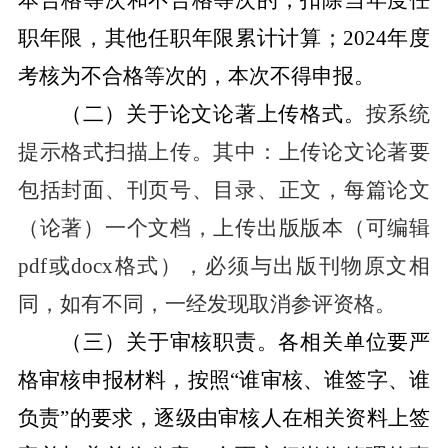
职年限，其他任职年限累计计
算；
2024
年
度
考核为不合格等次的，本次不得申报。
（二）关于论文论著上传格式
。
按系统
提示格式扫描上传。其中：上传论文论著要
包括封面、刊页号、目录、正文，每篇论文
（论著）一个文档，上传出版版本（可编辑
pdf
或
docx
格式
），必须与出版刊物原文相
同，如有不同，一经发现取消参评资格。
（三）关于审核职责
。
各相关单位要严
格审核申报材料，按照
“
谁审核、谁签字、谁
负责
”
的要求，逐级由审核人在相关资料上签