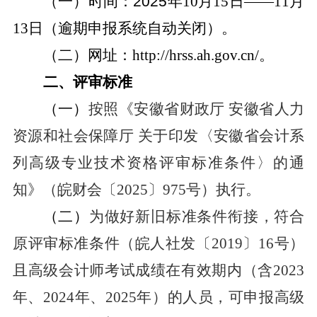
（一）
时间
：
2025
年
10
月
15
日
——11
月
13
日（逾期申报系统自动关闭）。
（二）网址
：
http://
hrss.ah.gov.cn/
。
二、评审标准
（一）
按照《安徽省财政厅
安徽省人力
资源和社会保障厅
关于印发〈安徽省会计系
列高级专业技术资格评审标准条件〉的通
知》（皖财会〔
2025
〕
975
号）执行。
（二）
为做好新旧标准条件衔接，符合
原评审标准条件（皖人社发〔
2019
〕
16
号）
且高级会计师考试成绩在有效期内（含
2023
年、
2024
年、
2025
年）的人员，可申报高级