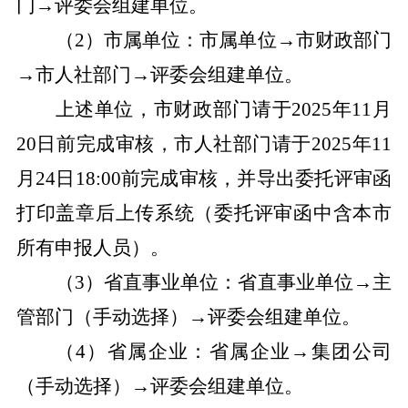
门
→
评委会组建单位。
（
2
）市属单位：市属单位
→
市财政部门
→
市人社部门
→
评委会组建单位。
上述单位，市财政部门请于
2025
年
11
月
20
日前完成审核，市人社部门请于
2025
年
11
月
24
日
18:00
前完成审核，并导出委托评审函
打印盖章后上传系统（委托评审函中含本市
所有申报人员）。
（
3
）省直事业单位：省直事业单位
→
主
管部门（手动选择）
→
评委会组建单位。
（
4
）省属企业：省属企业
→
集团公司
（手动选择）
→
评委会组建单位。