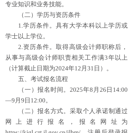
专业知识和业务技能。
（二）学历与资历条件
1.学历条件。具有大学本科以上学历或
学士以上学位。
2.资历条件。取得高级会计师职称后，
从事与高级会计师职责相关工作满
3
年以上
（计算截止日期为
2024
年
12
月
31
日）。
五、考试报名流程
（一）报名时间。2025年
8
月
26
日
14:00
—
9
月
9
日
12:00
。
（二）报名方式。采取个人承诺制通过
网上进行报名，报名网址为
https://kjgl.czt.jl.gov.cn/jlbm/。注册后登录报