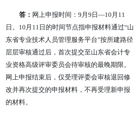
答：
网上申报时间：
9
月
9
日
—1
0
月
11
日
。
10月11日的时间节点指申报材料通过
“山
东省专业技术人员管理服务平台”
按所建路径
层层审核通过后，首次
提交至
山东省会计专
业资格高级评审委员会
待审核的最晚期限。
网上申报结束后，
仅受理评委会审核退回修
改并再次提交的申报材料，
不再受理
新
申报
的
材料
。