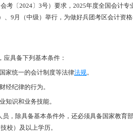
（会考〔
202
4
〕
3
号）
要求
，
202
5
年度全国会计
专
）、
9
月（中级）
举行，为做好兵团考区会计资格
。
，应具备下列基本条件：
国家统一的会计制度等
法律
法规
。
财经纪律的行为。
业知识和业务技能。
人员，除具备基本条件外，还必须具备国家教育
和技校）及以上学历。