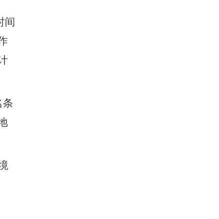
时间
作
计
名条
地
境