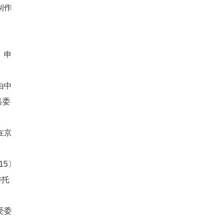
制作
。申
由中
具委
在京
15〕
委托
受委