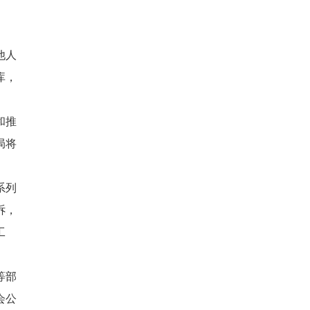
他人
库，
和推
局将
系列
诉，
工
等部
会公