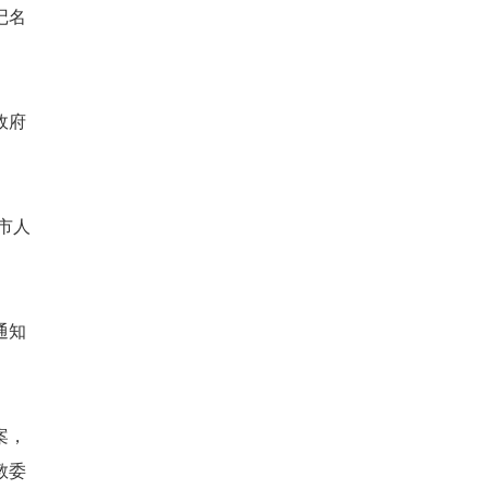
记名
政府
市人
通知
案，
教委