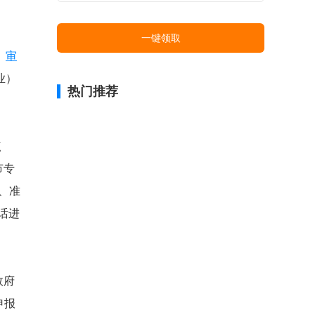
一键领取
、
审
业）
热门推荐
点
市专
、准
话进
政府
申报