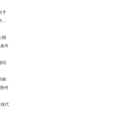
均予
料，
（附
限条件
相结
职称
（附件
训或代