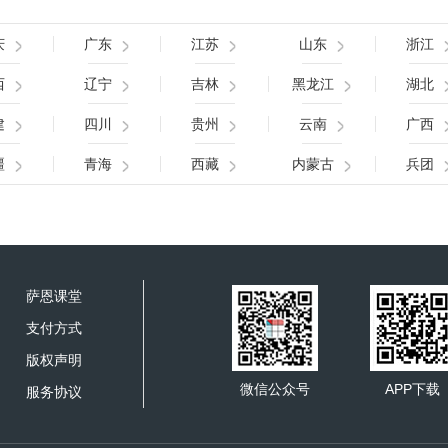
庆
广东
江苏
山东
浙江
西
辽宁
吉林
黑龙江
湖北
建
四川
贵州
云南
广西
疆
青海
西藏
内蒙古
兵团
萨恩课堂
支付方式
版权声明
微信公众号
APP下载
服务协议