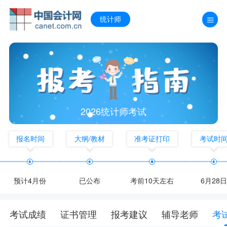
统计师
2026统计师考试
报名时间
大纲/教材
准考证打印
考试时
预计4月份
已公布
考前10天左右
6月28日
考试成绩
证书管理
报考建议
辅导老师
考