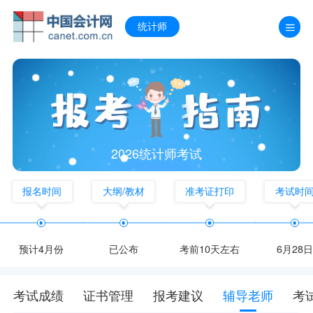
统计师
2026统计师考试
报名时间
大纲/教材
准考证打印
考试时
预计4月份
已公布
考前10天左右
6月28日
考试成绩
证书管理
报考建议
辅导老师
考