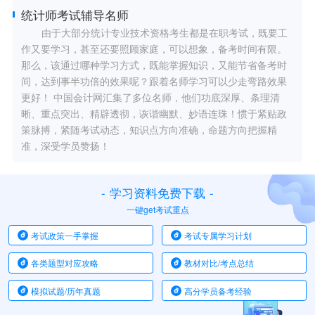
统计师考试辅导名师
由于大部分统计专业技术资格考生都是在职考试，既要工
作又要学习，甚至还要照顾家庭，可以想象，备考时间有限。
那么，该通过哪种学习方式，既能掌握知识，又能节省备考时
间，达到事半功倍的效果呢？跟着名师学习可以少走弯路效果
更好！ 中国会计网汇集了多位名师，他们功底深厚、条理清
晰、重点突出、精辟透彻，诙谐幽默、妙语连珠！惯于紧贴政
策脉搏，紧随考试动态，知识点方向准确，命题方向把握精
准，深受学员赞扬！
-
学习资料免费下载
-
一键get考试重点
考试政策一手掌握
考试专属学习计划
各类题型对应攻略
教材对比/考点总结
模拟试题/历年真题
高分学员备考经验