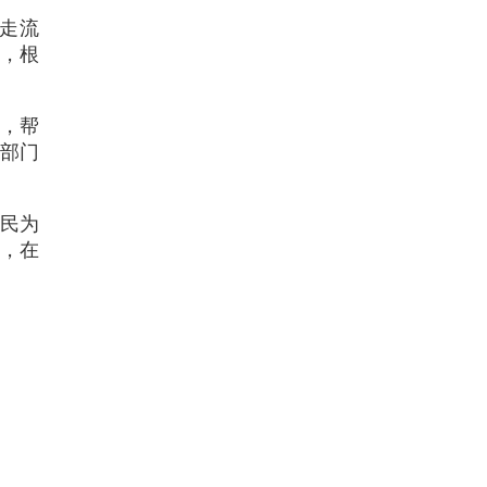
手走流
单，根
务，帮
务部门
民为
，在