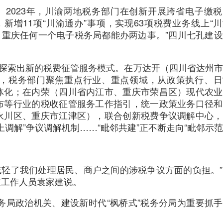
。2023年，川渝两地税务部门在创新开展跨省电子缴
，新增11项“川渝通办”事项，实现63项税费业务线上“
川、重庆任何一个电子税务局都能办两边事。”四川七孔建
区探索出新的税费征管服务模式。在万达开（四川省达州
，税务部门聚焦重点行业、重点领域，从政策执行、日
体化；在内荣（四川省内江市、重庆市荣昌区）现代农业
布等行业的税收征管服务工作指引，统一政策业务口径和
永川区、重庆市江津区），联合创新税费争议调解中心，
调解”争议调解机制……“毗邻共建”正不断走向“毗邻示范
大减轻了我们处理居民、商户之间的涉税争议方面的负担。
道工作人员袁家建说。
税务局政治机关、建设新时代“枫桥式”税务分局为重要抓
。