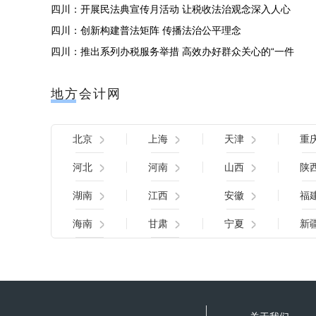
四川：开展民法典宣传月活动 让税收法治观念深入人心
四川：创新构建普法矩阵 传播法治公平理念
四川：推出系列办税服务举措 高效办好群众关心的“一件
地方会计网
北京
上海
天津
重
河北
河南
山西
陕
湖南
江西
安徽
福
海南
甘肃
宁夏
新