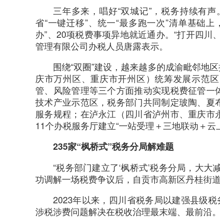
三年多来，唱好“双城记”，税务持续有声
省“一键迁移”、统一“最多跑一次”清单基础上
办”、20项税费事项异地就近通办。“打开四
管理有限公司办税人员唐露表示。
围绕“双圈”建设，越来越多的成渝毗邻地
庆市万州区、重庆市开州区）统筹发展示范区
管、风险管理等三个方面推动实现税费征管一
技术产业示范区，税务部门共同制定玻陶、夏
服务规程；在泸永江（四川省泸州市、重庆市
11个办税服务厅建立“一站受理＋三地联动＋云上
235家“枫桥式”税务分局解难题
“税务部门建立了‘枫桥式’税务分局，大
功调解一场税费争议后，自贡市高新区丹桂街
2023年以来，四川省税务局以建强县级
涉税涉费问题解决在税收治理最末端、最前沿