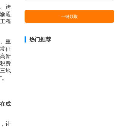
税、跨
川渝通
一键领取
设工程
热门推荐
市、重
常征
高新
税费
三地
”。
”在成
手，让