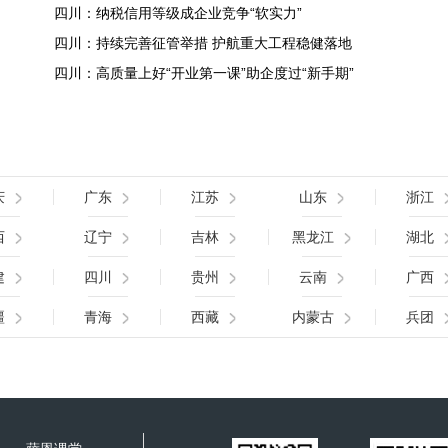
四川：纳税信用等级成企业竞争“软实力”
四川：持续完善征管举措 护航重大工程稳健落地
四川：高质量上好“开业第一课”助企度过“新手期”
庆
广东
江苏
山东
浙江
西
辽宁
吉林
黑龙江
湖北
建
四川
贵州
云南
广西
疆
青海
西藏
内蒙古
兵团