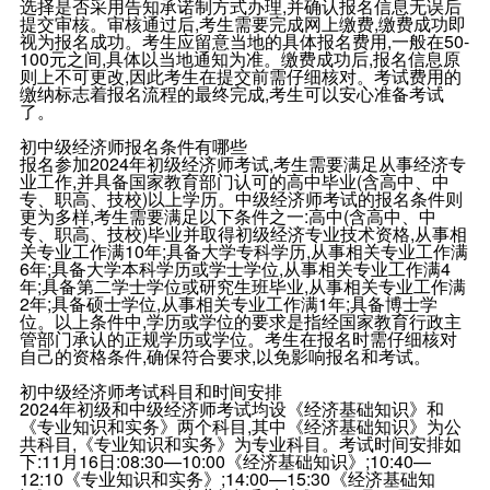
选择是否采用告知承诺制方式办理,并确认报名信息无误后
提交审核。审核通过后,考生需要完成网上缴费,缴费成功即
视为报名成功。考生应留意当地的具体报名费用,一般在50-
100元之间,具体以当地通知为准。缴费成功后,报名信息原
则上不可更改,因此考生在提交前需仔细核对。考试费用的
缴纳标志着报名流程的最终完成,考生可以安心准备考试
了。
初中级经济师报名条件有哪些
报名参加2024年初级经济师考试,考生需要满足从事经济专
业工作,并具备国家教育部门认可的高中毕业(含高中、中
专、职高、技校)以上学历。中级经济师考试的报名条件则
更为多样,考生需要满足以下条件之一:高中(含高中、中
专、职高、技校)毕业并取得初级经济专业技术资格,从事相
关专业工作满10年;具备大学专科学历,从事相关专业工作满
6年;具备大学本科学历或学士学位,从事相关专业工作满4
年;具备第二学士学位或研究生班毕业,从事相关专业工作满
2年;具备硕士学位,从事相关专业工作满1年;具备博士学
位。以上条件中,学历或学位的要求是指经国家教育行政主
管部门承认的正规学历或学位。考生在报名时需仔细核对
自己的资格条件,确保符合要求,以免影响报名和考试。
初中级经济师考试科目和时间安排
2024年初级和中级经济师考试均设《经济基础知识》和
《专业知识和实务》两个科目,其中《经济基础知识》为公
共科目,《专业知识和实务》为专业科目。考试时间安排如
下:11月16日:08:30—10:00《经济基础知识》;10:40—
12:10《专业知识和实务》;14:00—15:30《经济基础知