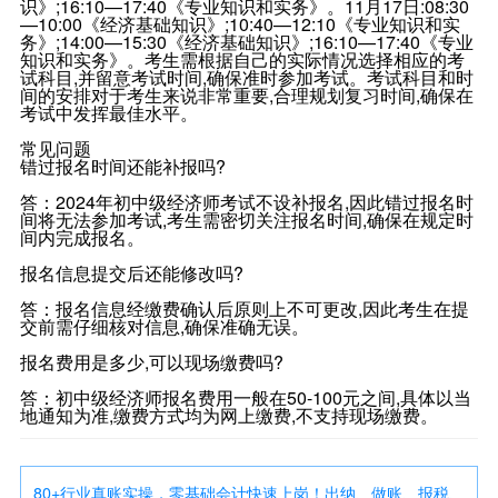
识》;16:10—17:40《专业知识和实务》。11月17日:08:30
—10:00《经济基础知识》;10:40—12:10《专业知识和实
务》;14:00—15:30《经济基础知识》;16:10—17:40《专业
知识和实务》。考生需根据自己的实际情况选择相应的考
试科目,并留意考试时间,确保准时参加考试。考试科目和时
间的安排对于考生来说非常重要,合理规划复习时间,确保在
考试中发挥最佳水平。
常见问题
错过报名时间还能补报吗?
答：2024年初中级经济师考试不设补报名,因此错过报名时
间将无法参加考试,考生需密切关注报名时间,确保在规定时
间内完成报名。
报名信息提交后还能修改吗?
答：报名信息经缴费确认后原则上不可更改,因此考生在提
交前需仔细核对信息,确保准确无误。
报名费用是多少,可以现场缴费吗?
答：初中级经济师报名费用一般在50-100元之间,具体以当
地通知为准,缴费方式均为网上缴费,不支持现场缴费。
80+行业真账实操，零基础会计快速上岗！出纳、做账、报税、