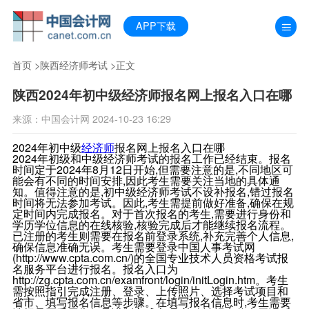
APP下载
首页
>
陕西经济师考试
>正文
陕西2024年初中级经济师报名网上报名入口在哪
来源：中国会计网 2024-10-23 16:29
2024年初中级
经济师
报名网上报名入口在哪
2024年初级和中级经济师考试的报名工作已经结束。报名
时间定于2024年8月12日开始,但需要注意的是,不同地区可
能会有不同的时间安排,因此考生需要关注当地的具体通
知。值得注意的是,初中级经济师考试不设补报名,错过报名
时间将无法参加考试。因此,考生需提前做好准备,确保在规
定时间内完成报名。对于首次报名的考生,需要进行身份和
学历学位信息的在线核验,核验完成后才能继续报名流程。
已注册的考生则需要在报名前登录系统,补充完善个人信息,
确保信息准确无误。考生需要登录中国人事考试网
(http://www.cpta.com.cn/)的全国专业技术人员资格考试报
名服务平台进行报名。报名入口为
http://zg.cpta.com.cn/examfront/login/initLogin.htm。考生
需按照指引完成注册、登录、上传照片、选择考试项目和
省市、填写报名信息等步骤。在填写报名信息时,考生需要