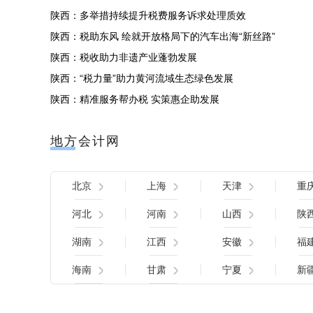
陕西：多举措持续提升税费服务诉求处理质效
陕西：税助东风 绘就开放格局下的汽车出海“新丝路”
陕西：税收助力非遗产业蓬勃发展
陕西：“税力量”助力黄河流域生态绿色发展
陕西：精准服务帮办税 实策惠企助发展
地方会计网
北京
上海
天津
重
河北
河南
山西
陕
湖南
江西
安徽
福
海南
甘肃
宁夏
新