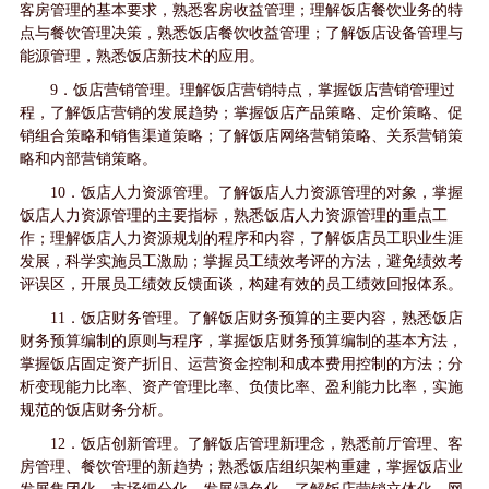
客房管理的基本要求，熟悉客房收益管理；理解饭店餐饮业务的特
点与餐饮管理决策，熟悉饭店餐饮收益管理；了解饭店设备管理与
能源管理，熟悉饭店新技术的应用。
9．饭店营销管理。理解饭店营销特点，掌握饭店营销管理过
程，了解饭店营销的发展趋势；掌握饭店产品策略、定价策略、促
销组合策略和销售渠道策略；了解饭店网络营销策略、关系营销策
略和内部营销策略。
10．饭店人力资源管理。了解饭店人力资源管理的对象，掌握
饭店人力资源管理的主要指标，熟悉饭店人力资源管理的重点工
作；理解饭店人力资源规划的程序和内容，了解饭店员工职业生涯
发展，科学实施员工激励；掌握员工绩效考评的方法，避免绩效考
评误区，开展员工绩效反馈面谈，构建有效的员工绩效回报体系。
11．饭店财务管理。了解饭店财务预算的主要内容，熟悉饭店
财务预算编制的原则与程序，掌握饭店财务预算编制的基本方法，
掌握饭店固定资产折旧、运营资金控制和成本费用控制的方法；分
析变现能力比率、资产管理比率、负债比率、盈利能力比率，实施
规范的饭店财务分析。
12．饭店创新管理。了解饭店管理新理念，熟悉前厅管理、客
房管理、餐饮管理的新趋势；熟悉饭店组织架构重建，掌握饭店业