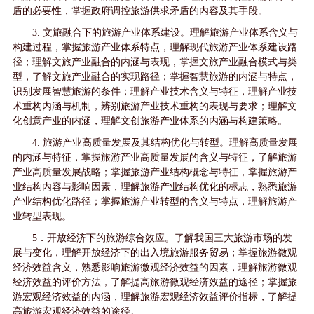
盾的必要性，掌握政府调控旅游供求矛盾的内容及其手段。
3. 文旅融合下的旅游产业体系建设。理解旅游产业体系含义与
构建过程，掌握旅游产业体系特点，理解现代旅游产业体系建设路
径；理解文旅产业融合的内涵与表现，掌握文旅产业融合模式与类
型，了解文旅产业融合的实现路径；掌握智慧旅游的内涵与特点，
识别发展智慧旅游的条件；理解产业技术含义与特征，理解产业技
术重构内涵与机制，辨别旅游产业技术重构的表现与要求；理解文
化创意产业的内涵，理解文创旅游产业体系的内涵与构建策略。
4. 旅游产业高质量发展及其结构优化与转型。理解高质量发展
的内涵与特征，掌握旅游产业高质量发展的含义与特征，了解旅游
产业高质量发展战略；掌握旅游产业结构概念与特征，掌握旅游产
业结构内容与影响因素，理解旅游产业结构优化的标志，熟悉旅游
产业结构优化路径；掌握旅游产业转型的含义与特点，理解旅游产
业转型表现。
5．开放经济下的旅游综合效应。了解我国三大旅游市场的发
展与变化，理解开放经济下的出入境旅游服务贸易；掌握旅游微观
经济效益含义，熟悉影响旅游微观经济效益的因素，理解旅游微观
经济效益的评价方法，了解提高旅游微观经济效益的途径；掌握旅
游宏观经济效益的内涵，理解旅游宏观经济效益评价指标，了解提
高旅游宏观经济效益的途径。