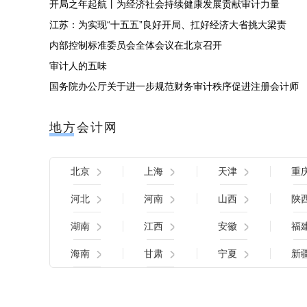
开局之年起航丨为经济社会持续健康发展贡献审计力量
江苏：为实现“十五五”良好开局、扛好经济大省挑大梁责
内部控制标准委员会全体会议在北京召开
审计人的五味
国务院办公厅关于进一步规范财务审计秩序促进注册会计师
地方会计网
北京
上海
天津
重
河北
河南
山西
陕
湖南
江西
安徽
福
海南
甘肃
宁夏
新