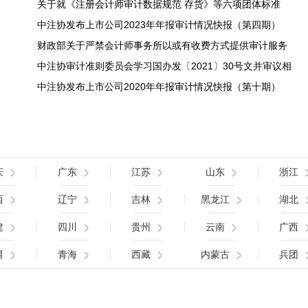
关于就《注册会计师审计数据规范 存货》等六项团体标准
中注协发布上市公司2023年年报审计情况快报（第四期）
财政部关于严禁会计师事务所以或有收费方式提供审计服务
中注协审计准则委员会学习国办发〔2021〕30号文并审议相
中注协发布上市公司2020年年报审计情况快报（第十期）
庆
广东
江苏
山东
浙江
西
辽宁
吉林
黑龙江
湖北
建
四川
贵州
云南
广西
疆
青海
西藏
内蒙古
兵团