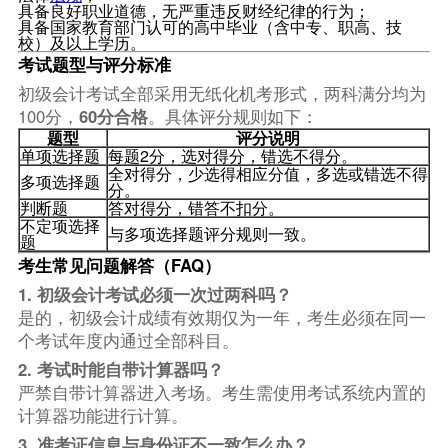
具备良好职业道德，无严重违反财经纪律的行为；
具备国家教育部门认可的高中毕业（含中专、职高、技
校）及以上学历。
考试题型与评分标准
初级会计考试全部采用无纸化机考形式，两科满分均为
100分，
60分合格
。具体评分规则如下：
题型
评分说明
单项选择题
每题2分，选对得分，错选不得分。
全对得分，少选得相应分值，多选或错选不得
多项选择题
分。
判断题
答对得分，错答不扣分。
不定项选择
与多项选择题评分规则一致。
题
考生常见问题解答（FAQ）
1. 初级会计考试必须一次过两科吗？
是的，初级会计成绩有效期仅为一年，考生必须在同一
个考试年度内通过全部科目。
2. 考试时能自带计算器吗？
严禁自带计算器进入考场。考生需使用考试系统内置的
计算器功能进行计算。
3. 准考证信息与身份证不一致怎么办？